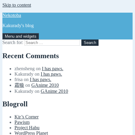
Skip to content
Nekotoba
Kakurady's blog
Menu and widgets
Search for:
Recent Comments
zhensheng
on
I has paws.
Kakurady
on
I has paws.
frisa
on
I has paws.
霜狼
on
GAnime 2010
Kakurady
on
GAnime 2010
Blogroll
Kir’s Corner
Pawism
Project Habu
WordPress Planet