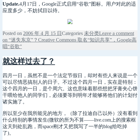
Update.
4月17日，Google正式启用“谷歌”图标。用户对此的适
应度多少，不妨拭目以待。
Posted on
2006 年 4 月 15 日
Categories
未分类
Leave a comment
on “迷失东京”？Creative Commons 取名“知识共享”，Google高
唱“谷歌”
就这样过去了？
四月一日，虽然不是一个法定节假日，却对有些人来说是一个
可以尽情恶搞别人的日子。不过这个四月一日，实在是特别：
这个四月的一日，是个周六。这也意味着那些想把牙膏夹心饼
干喂给他人的同学们，必须要等到明年才能够将他们的计划付
诸实施了。
所以至少在我所能见的地方，（除了拉迪自己以外）没有看到
什么特别的事情发生(微软的所为不算——live.com上的搜索框
这天到处乱跑，而space刚才又把我写了一半的blog给吃掉
了)。