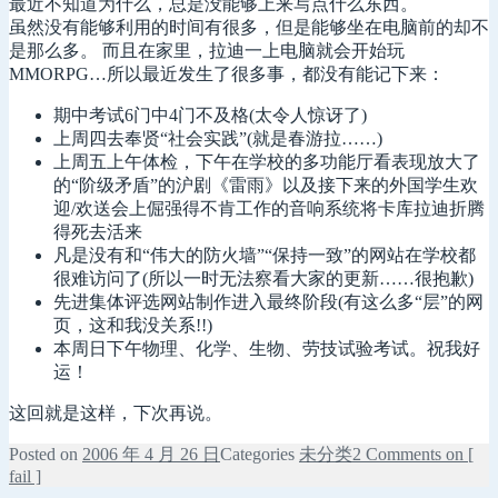
最近不知道为什么，总是没能够上来写点什么东西。
虽然没有能够利用的时间有很多，但是能够坐在电脑前的却不
是那么多。 而且在家里，拉迪一上电脑就会开始玩
MMORPG…所以最近发生了很多事，都没有能记下来：
期中考试6门中4门不及格(太令人惊讶了)
上周四去奉贤“社会实践”(就是春游拉……)
上周五上午体检，下午在学校的多功能厅看表现放大了
的“阶级矛盾”的沪剧《雷雨》以及接下来的外国学生欢
迎/欢送会上倔强得不肯工作的音响系统将卡库拉迪折腾
得死去活来
凡是没有和“伟大的防火墙”“保持一致”的网站在学校都
很难访问了(所以一时无法察看大家的更新……很抱歉)
先进集体评选网站制作进入最终阶段(有这么多“层”的网
页，这和我没关系!!)
本周日下午物理、化学、生物、劳技试验考试。祝我好
运！
这回就是这样，下次再说。
Posted on
2006 年 4 月 26 日
Categories
未分类
2 Comments
on [
fail ]