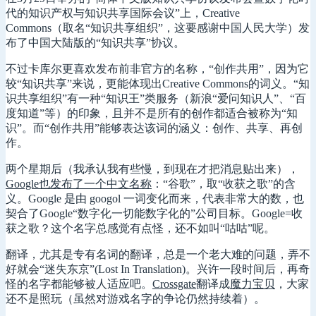
代的知识产权与知识共享国际会议”上，Creative
Commons（取名“知识共享组织”，这要感谢中国人民大学）发
布了中国大陆版的“知识共享”协议。
不过卡库尔更喜欢发布前非官方的名称，“创作共用”，因为它
较“知识共享”来说，更能体现出Creative Commons的词义。“知
识共享组织”有一种“知识王”类服务（新浪“爱问知识人”、“百
度知道”等）的印象，且并不是所有的创作都适合被称为“知
识”。而“创作共用”能够表达该词的涵义：创作、共享、再创
作。
两个星期后（我承认我有些慢，到现在才把消息贴出来），
Google也发布了一个中文名称
：“谷歌”，取“收获之歌”的含
义。Google 是由 googol 一词变化而来，代表非常大的数，也
契合了Google“数字化一切能数字化的”公司目标。Google=收
获之歌？这个名字总感觉有点怪，还不如叫“咕咕”呢。
翻译，尤其是专有名词的翻译，总是一个老大难的问题，弄不
好就会“迷失东京”(Lost In Translation)。兴许一段时间后，再奇
怪的名字都能够被人适应吧。
Crossgate
翻译成
魔力宝贝
，大家
还不是照玩（虽然对游戏名字的争论仍然持续着）。