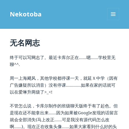
Nekotoba
MENU
AND
WIDGETS
无名网志
终于可以写网志了。最近卡库尔正在……嗯……学校里无
聊^^.
周一上海飓风，其他学校都停课一天，就延Ｘ中学（因有
广告嫌疑所以消音）没有停课…………如果在家的话就可
以在爱琳升两级了>_<!
不管怎么说，卡库尔制作的班级聊天版终于有了起色。但
是现在还不能拿出来……因为如果被Google发现的话留言
就会全部消失(马上改正……可是我没有源代码怎么改
啊……)。现在正在收集头像……如果大家看到什么好的头