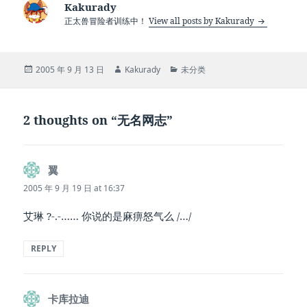
Kakurady
正太兽冒险者训练中！
View all posts by Kakurady
Posted
Author
Categories
2005 年 9 月 13 日
Kakurady
未分类
on
2 thoughts on “无名网志”
翼
says:
2005 年 9 月 19 日 at 16:37
艾琳 ?-.-…… 你说的是麻痹怒气么 /…/
REPLY
卡库拉迪
says: